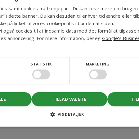
ies samt cookies fra tredjepart. Du kan læse mere om brugen 
okie bruges af Google Analytics til at opretholde sessionstilstanden.
jer” i dette banner. Du kan desuden til enhver tid ændre eller ti
ke på linket til vores cookiepolitik i bunden af siden.
ookienavn er knyttet til Google Universal Analytics - som er en væsen
 også cookies til at indsamle data med det formål at tilpasse
jeneste. Denne cookie bruges til at skelne mellem unikke brugere ved 
ores annoncering. For mere information, besøg
Google's Busine
inkluderet i hver sideanmodning på et websted og bruges til at bereg
sanalyserapporterne.
STATISTIK
MARKETING
Beskrivelse
Cookie sat af Active Campign til at gemme og spore intera
LLE
TILLAD VALGTE
TIL
Cookie sat af Active Campign til at gemme og spore intera
VIS DETALJER
Cookie sat af LinkedIn til at gemme og spore en besøgende