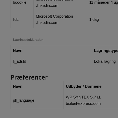
bcookie
11 måneder 4 ug
.linkedin.com
Microsoft Corporation
lidc
1 dag
.linkedin.com
Lagringsdeklaration
Navn
Lagringstyp
li_adsId
Lokal lagring
Præferencer
Navn
Udbyder / Domæne
WP SYNTEX S.? r.l.
pll_language
biofuel-express.com