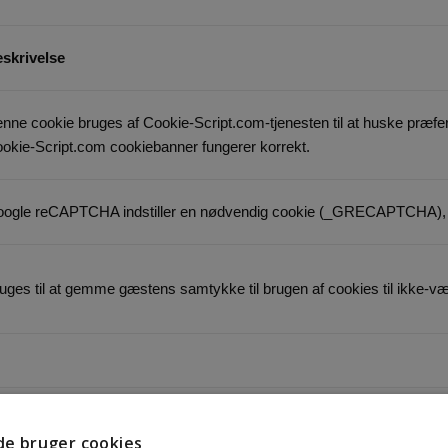
skrivelse
nne cookie bruges af Cookie-Script.com-tjenesten til at huske præfe
okie-Script.com cookiebanner fungerer korrekt.
ogle reCAPTCHA indstiller en nødvendig cookie (_GRECAPTCHA), når
uges til at gemme gæstens samtykke til brugen af cookies til ikke-væ
else
e bruger cookies