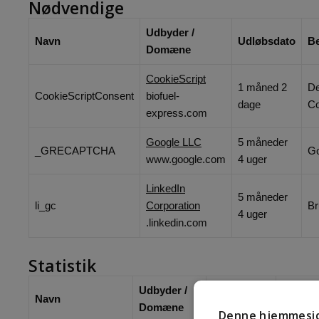
Nødvendige
Udbyder /
Navn
Udløbsdato
Be
Domæne
CookieScript
1 måned 2
De
CookieScriptConsent
biofuel-
dage
Co
express.com
Google LLC
5 måneder
_GRECAPTCHA
Go
www.google.com
4 uger
LinkedIn
5 måneder
li_gc
Corporation
Br
4 uger
.linkedin.com
Statistik
Udbyder /
Navn
Udløbsdato
Beskriv
Domæne
Denne hjemmesid