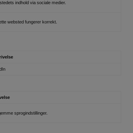
stedets indhold via sociale medier.
ette websted fungerer korrekt.
ivelse
dIn
velse
gemme sprogindstillinger.