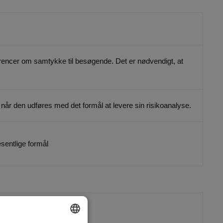
rencer om samtykke til besøgende. Det er nødvendigt, at
 den udføres med det formål at levere sin risikoanalyse.
sentlige formål