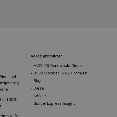
Vores produkter
HVO100 Renewable Diesel
e
B100 Biodiesel RME Premium
iodiesel
Biogas
miljøvenlig
Diesel
ioner.
AdBlue
el til 100%
Biofuel Express Insight
r.
direkte fra