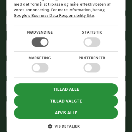
med det formål at tilpasse og måle effektiviteten af
NORWEGIAN
(Påkrævet)
vores annoncering. For mere information, besøg
SWEDISH
First
Google's Business Data Responsibility Site
.
name
NØDVENDIGE
STATISTIK
Last
name
Phone
(Påkrævet)
MARKETING
PRÆFERENCER
E-
mail
(Påkrævet)
Company
TILLAD ALLE
(Påkrævet)
TILLAD VALGTE
Interested
in
AFVIS ALLE
(Påkrævet)
CAPTCHA
VIS DETALJER
Accepter
marketing cookies for at indsende formularen