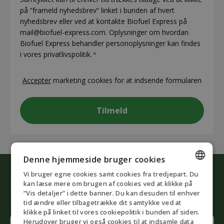
på ”frameld nyhedsbrev” linket i bunden af hvert
nyhedsbrev eller ved at kontakte Biofuel Express på
mail@biofuel-express.com. Oplysninger om hvordan
Biofuel Express behandler personoplysninger kan findes
i vores privatlivspolitik.
*
CAPTCHA
Accepter
marketing cookies for at indsende formularen
Denne hjemmeside bruger cookies
Vi bruger egne cookies samt cookies fra tredjepart. Du
Start den grønne omstilling
ENGLISH
kan læse mere om brugen af cookies ved at klikke på
Lad vores rådgivere hjælpe dig
”Vis detaljer” i dette banner. Du kan desuden til enhver
DANISH
tid ændre eller tilbagetrække dit samtykke ved at
klikke på linket til vores cookiepolitik i bunden af siden.
GERMAN
Name
Herudover bruger vi også cookies til at indsamle data