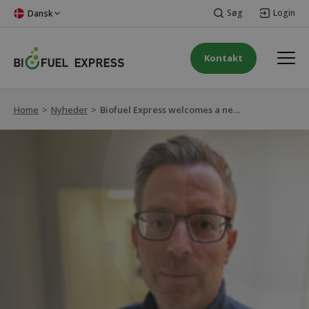
Søg
Login
Dansk
Kontakt
Home
>
Nyheder
>
Biofuel Express welcomes a new Customer Success Manager