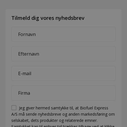
Tilmeld dig vores nyhedsbrev
First
name
*
Last
name
*
E-
mail
*
Company
*
Permission
Jeg giver hermed samtykke til, at Biofuel Express
A/S må sende nyhedsbreve og anden markedsføring om
(visible)
selskabet, dets produkter og relaterede emner.
*
Samtykket kan til enhver tid trækkes tilbage ved at klikke