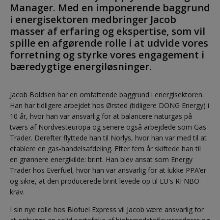
Manager. Med en imponerende baggrund
i energisektoren medbringer Jacob
masser af erfaring og ekspertise, som vil
spille en afgørende rolle i at udvide vores
forretning og styrke vores engagement i
bæredygtige energiløsninger.
Jacob Boldsen har en omfattende baggrund i energisektoren.
Han har tidligere arbejdet hos Ørsted (tidligere DONG Energy) i
10 år, hvor han var ansvarlig for at balancere naturgas på
tværs af Nordvesteuropa og senere også arbejdede som Gas
Trader. Derefter flyttede han til Norlys, hvor han var med til at
etablere en gas-handelsafdeling. Efter fem år skiftede han til
en grønnere energikilde: brint. Han blev ansat som Energy
Trader hos Everfuel, hvor han var ansvarlig for at lukke PPA’er
og sikre, at den producerede brint levede op til EU's RFNBO-
krav.
I sin nye rolle hos Biofuel Express vil Jacob være ansvarlig for