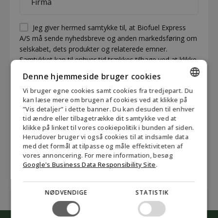
*
Permission
Jeg giver hermed samtykke til, at Biofuel Express
A/S må sende nyhedsbreve og anden markedsføring om
(visible)
selskabet, dets produkter og relaterede emner.
*
Samtykket kan til enhver tid trækkes tilbage ved at klikke
på ”frameld nyhedsbrev” linket i bunden af hvert
Denne hjemmeside bruger cookies
nyhedsbrev eller ved at kontakte Biofuel Express på
Vi bruger egne cookies samt cookies fra tredjepart. Du
mail@biofuel-express.com. Oplysninger om hvordan
ENGLISH
kan læse mere om brugen af cookies ved at klikke på
Biofuel Express behandler personoplysninger kan findes
”Vis detaljer” i dette banner. Du kan desuden til enhver
i vores privatlivspolitik.
*
DANISH
tid ændre eller tilbagetrække dit samtykke ved at
klikke på linket til vores cookiepolitik i bunden af siden.
CAPTCHA
GERMAN
Herudover bruger vi også cookies til at indsamle data
Accepter
marketing cookies for at indsende formularen
med det formål at tilpasse og måle effektiviteten af
NORWEGIAN
vores annoncering. For mere information, besøg
SWEDISH
Google's Business Data Responsibility Site
.
NØDVENDIGE
STATISTIK