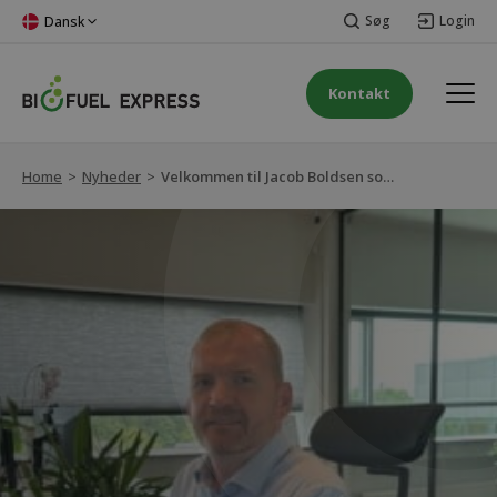
Søg
Login
Dansk
Kontakt
Home
>
Nyheder
>
Velkommen til Jacob Boldsen som ny Supply & Sourcing Manager