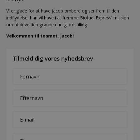
Vi er glade for at have Jacob ombord og ser frem til den
indflydelse, han vil have i at fremme Biofuel Express' mission
om at drive den grønne energiomstilling.
Velkommen til teamet, Jacob!
Tilmeld dig vores nyhedsbrev
First
name
*
Last
name
*
E-
mail
*
Company