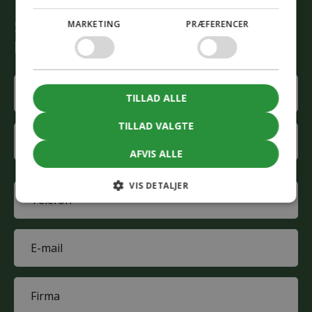
Start den grønne omstilling
MARKETING
PRÆFERENCER
Lad vores rådgivere hjælpe dig
Name
TILLAD ALLE
(Påkrævet)
First
TILLAD VALGTE
name
AFVIS ALLE
Last
VIS DETALJER
name
Phone
(Påkrævet)
E-
mail
(Påkrævet)
Company
(Påkrævet)