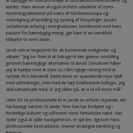
at opbygge en solid portefølje af biobrændstofleverandører og
kunder. Hans ansvar vil også omfatte udvidelse af vores
forretningsaktiviteter på tværs af Nordvesteuropa og
overvågning af bestilling og sporing af forsyninger. Jacobs
omfattende erfaring i energisektoren, kombineret med hans
passion for bæredygtig energi, gør ham til en værdifuld
tilføjelse til vores team.
Jacob selv er begejstret for de kommende muligheder og
udtaler: "Jeg ser frem til at bidrage til den grønne omstilling
gennem bæredygtige alternativer til diesel. Derudover håber
jeg at hjælpe med at styre os i den rigtige retning mod at
opfylde EU's klimamål. Dette bliver en spændende rejse fyldt
med udfordringer, men med de højt kvalificerede kolleger, jeg
skal samarbejde med, er jeg sikker på, at vi vil nå vores mål."
Uden for sit professionelle liv er Jacob en erfaren rejsende, der
har besøgt næsten 50 lande, hvor han har fordybet sig i
forskellige kulturer og udforsket vores fantastiske natur. Han
nyder også at spille backgammon, et spil der, ligesom hans
professionelle bestræbelser, kræver strategisk tænkning og
fremsyn.