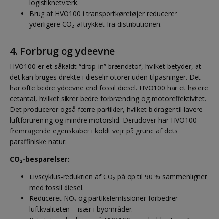
logistiknetværk.
Brug af HVO100 i transportkøretøjer reducerer
yderligere CO₂-aftrykket fra distributionen.
4. Forbrug og ydeevne
HVO100 er et såkaldt “drop-in” brændstof, hvilket betyder, at
det kan bruges direkte i dieselmotorer uden tilpasninger. Det
har ofte bedre ydeevne end fossil diesel. HVO100 har et højere
cetantal, hvilket sikrer bedre forbrænding og motoreffektivitet.
Det producerer også færre partikler, hvilket bidrager til lavere
luftforurening og mindre motorslid. Derudover har HVO100
fremragende egenskaber i koldt vejr på grund af dets
paraffiniske natur.
CO₂-besparelser:
Livscyklus-reduktion af CO₂ på op til 90 % sammenlignet
med fossil diesel.
Reduceret NOₓ og partikelemissioner forbedrer
luftkvaliteten – især i byområder.