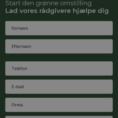
Start den grønne omstilling
Lad vores rådgivere hjælpe dig
Name
(Påkrævet)
First
name
Last
name
Phone
(Påkrævet)
E-
mail
(Påkrævet)
Company
(Påkrævet)