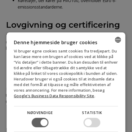
Køretøjer, der kører på HVO100, overholder Euro 6-
emissionsstandarderne.
Lovgivning og certificering
HVO100 reguleres under EU’s direktiv om vedvarende energi
(RED II), som opstiller krav til bæredygtighed for
Denne hjemmeside bruger cookies
biobrændstoffer:
Vi bruger egne cookies samt cookies fra tredjepart. Du
ENGLISH
kan læse mere om brugen af cookies ved at klikke på
Minimum 65 % reduktion af drivhusgasemissioner
”Vis detaljer” i dette banner. Du kan desuden til enhver
sammenlignet med fossile brændstoffer.
DANISH
tid ændre eller tilbagetrække dit samtykke ved at
Sporbarheds- og certificeringskrav (f.eks. ISCC).
klikke på linket til vores cookiepolitik i bunden af siden.
GERMAN
Fokus på brug af affalds- og restbaserede råmaterialer.
Herudover bruger vi også cookies til at indsamle data
med det formål at tilpasse og måle effektiviteten af
NORWEGIAN
Producenter og leverandører af HVO100 søger i stigende grad
vores annoncering. For mere information, besøg
tredjepartscertificering for at skabe gennemsigtighed og
SWEDISH
Google's Business Data Responsibility Site
.
tryghed hos kunderne.
NØDVENDIGE
STATISTIK
Derfor giver HVO100
mening for flådeoperatører