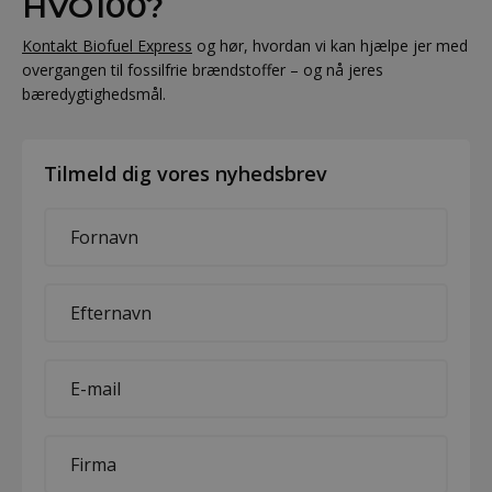
HVO100?
Kontakt Biofuel Express
og hør, hvordan vi kan hjælpe jer med
overgangen til fossilfrie brændstoffer – og nå jeres
bæredygtighedsmål.
Tilmeld dig vores nyhedsbrev
First
name
*
Last
name
*
E-
mail
*
Company
*