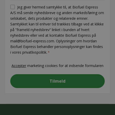
Permission
Jeg giver hermed samtykke til, at Biofuel Express
A/S må sende nyhedsbreve og anden markedsføring om
(visible)
selskabet, dets produkter og relaterede emner.
*
Samtykket kan til enhver tid trækkes tilbage ved at klikke
på ”frameld nyhedsbrev” linket i bunden af hvert
nyhedsbrev eller ved at kontakte Biofuel Express på
mail@biofuel-express.com. Oplysninger om hvordan
Biofuel Express behandler personoplysninger kan findes
i vores privatlivspolitik.
*
CAPTCHA
Accepter
marketing cookies for at indsende formularen