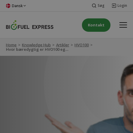
Søg
Login
Dansk
Kontakt
Home
>
Knowledge Hub
>
Artikler
>
HVO100
>
Hvor bæredygtig er HVO100 egentlig?